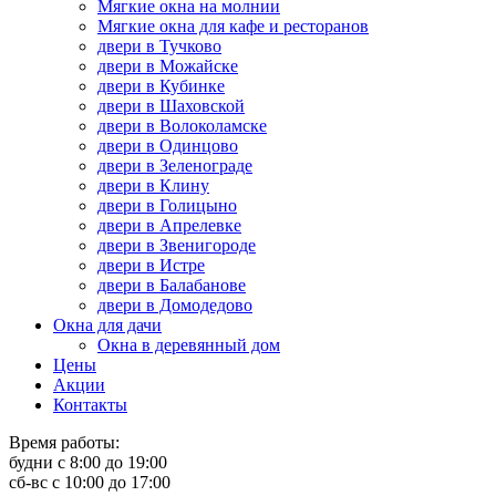
Мягкие окна на молнии
Мягкие окна для кафе и ресторанов
двери в Тучково
двери в Можайске
двери в Кубинке
двери в Шаховской
двери в Волоколамске
двери в Одинцово
двери в Зеленограде
двери в Клину
двери в Голицыно
двери в Апрелевке
двери в Звенигороде
двери в Истре
двери в Балабанове
двери в Домодедово
Окна для дачи
Окна в деревянный дом
Цены
Акции
Контакты
Время работы:
будни с 8:00 до 19:00
сб-вс с 10:00 до 17:00