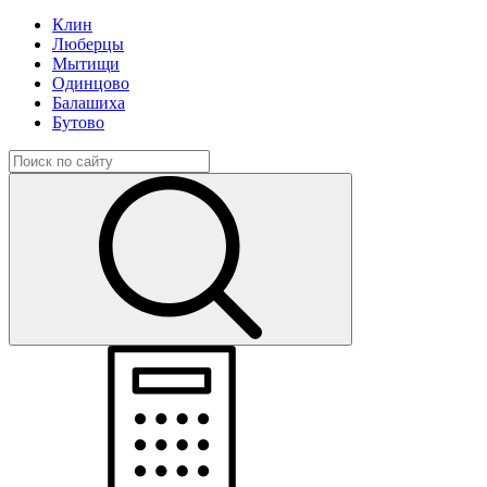
Клин
Люберцы
Мытищи
Одинцово
Балашиха
Бутово