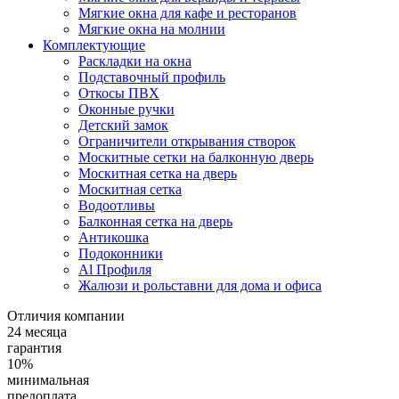
Мягкие окна для кафе и ресторанов
Мягкие окна на молнии
Комплектующие
Раскладки на окна
Подставочный профиль
Откосы ПВХ
Оконные ручки
Детский замок
Ограничители открывания створок
Москитные сетки на балконную дверь
Москитная сетка на дверь
Москитная сетка
Водоотливы
Балконная сетка на дверь
Антикошка
Подоконники
Аl Профиля
Жалюзи и рольставни для дома и офиса
Отличия компании
24 месяца
гарантия
10%
минимальная
предоплата