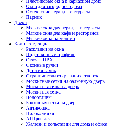
Пластиковые окна в каркасном доме
Окна для загородного дома
Остекление веранды и террасы
Парник
Двери
Мягкие окна для веранды и террасы
Мягкие окна для кафе и ресторанов
Мягкие окна на молнии
Комплектующие
Раскладки на окна
Подставочный профиль
Откосы ПВХ
Оконные ручки
Детский замок
Ограничители открывания створок
Москитные сетки на балконную дверь
Москитная сетка на дверь
Москитная сетка
Водоотливы
Балконная сетка на дверь
Антикошка
Подоконники
Аl Профиля
Жалюзи и рольставни для дома и офиса