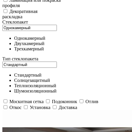
Ламинация или покраска
профиля
Декоративная
раскладка
Стеклопакет
Однокамерный
Двухкамерный
Трехкамерный
Тип стеклопакета
Стандартный
Солнцезащитный
Теплоизоляционный
Шумоизоляционный
Москитная сетка
Подоконник
Отлив
Откос
Установка
Доставка