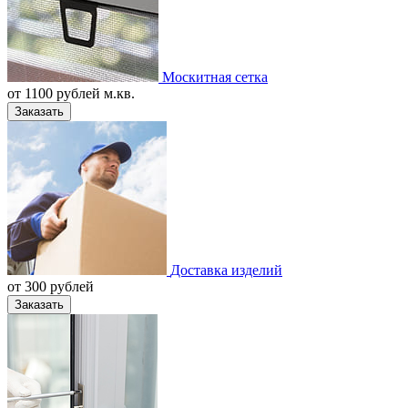
Москитная сетка
от
1100
рублей м.кв.
Заказать
Доставка изделий
от
300
рублей
Заказать