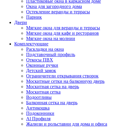
Пластиковые окна в каркасном доме
Окна для загородного дома
Остекление веранды и террасы
Парник
Двери
Мягкие окна для веранды и террасы
Мягкие окна для кафе и ресторанов
Мягкие окна на молнии
Комплектующие
Раскладки на окна
Подставочный профиль
Откосы ПВХ
Оконные ручки
Детский замок
Ограничители открывания створок
Москитные сетки на балконную дверь
Москитная сетка на дверь
Москитная сетка
Водоотливы
Балконная сетка на дверь
Антикошка
Подоконники
Аl Профиля
Жалюзи и рольставни для дома и офиса