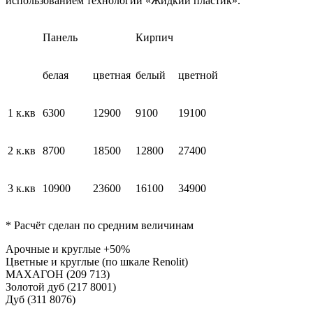
использованием технологии «Жидкий пластик».
Панель
Кирпич
белая
цветная
белый
цветной
1 к.кв
6300
12900
9100
19100
2 к.кв
8700
18500
12800
27400
3 к.кв
10900
23600
16100
34900
* Расчёт сделан по средним величинам
Арочные и круглые +50%
Цветные и круглые (по шкале Renolit)
МАХАГОН (209 713)
Золотой дуб (217 8001)
Дуб (311 8076)