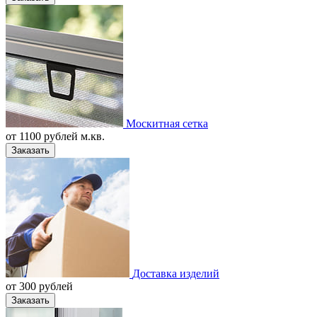
Москитная сетка
от
1100
рублей м.кв.
Заказать
Доставка изделий
от
300
рублей
Заказать