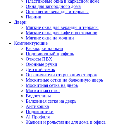
Пластиковые окна в каркасном доме
Окна для загородного дома
Остекление веранды и террасы
Парник
Двери
Мягкие окна для веранды и террасы
Мягкие окна для кафе и ресторанов
Мягкие окна на молнии
Комплектующие
Раскладки на окна
Подставочный профиль
Откосы ПВХ
Оконные ручки
Детский замок
Ограничители открывания створок
Москитные сетки на балконную дверь
Москитная сетка на дверь
Москитная сетка
Водоотливы
Балконная сетка на дверь
Антикошка
Подоконники
Аl Профиля
Жалюзи и рольставни для дома и офиса